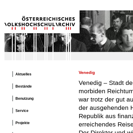
Venedig
Aktuelles
Venedig – Stadt de
Bestände
morbiden Reichtum
war trotz der gut 
Benutzung
der ausgehenden H
Service
Republik aus finan
Projekte
erreichendes Reise
Der Direktor und wi