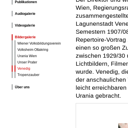
Publikationen
Wien, Regierungsrat
Audiogalerie
zusammengestellten
Lagunenstadt Vene
Videogalerie
Semestern 1907/08
Bildergalerie
Repertoire-Vortrag
Wiener Volksbildungsverein
einen so großen Z
Volksheim Ottakring
zwischen 1929/30 
Urania Wien
Unser Prater
Lichtbildern, Filme
Venedig
wurde. Venedig, di
Tropenzauber
der anschaulichen 
leicht erreichbare
Über uns
Urania gebracht.